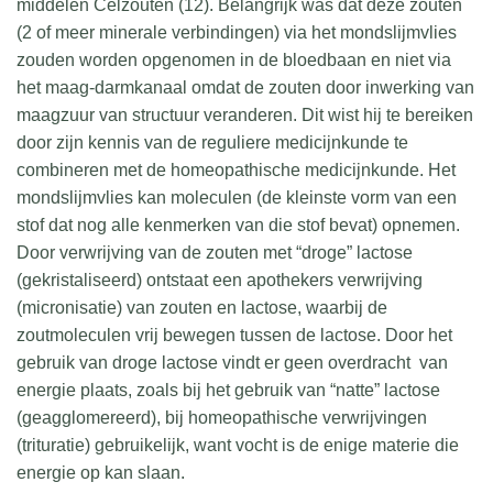
middelen Celzouten (12). Belangrijk was dat deze zouten
(2 of meer minerale verbindingen) via het mondslijmvlies
zouden worden opgenomen in de bloedbaan en niet via
het maag-darmkanaal omdat de zouten door inwerking van
maagzuur van structuur veranderen. Dit wist hij te bereiken
door zijn kennis van de reguliere medicijnkunde te
combineren met de homeopathische medicijnkunde. Het
mondslijmvlies kan moleculen (de kleinste vorm van een
stof dat nog alle kenmerken van die stof bevat) opnemen.
Door verwrijving van de zouten met “droge” lactose
(gekristaliseerd) ontstaat een apothekers verwrijving
(micronisatie) van zouten en lactose, waarbij de
zoutmoleculen vrij bewegen tussen de lactose. Door het
gebruik van droge lactose vindt er geen overdracht van
energie plaats, zoals bij het gebruik van “natte” lactose
(geagglomereerd), bij homeopathische verwrijvingen
(trituratie) gebruikelijk, want vocht is de enige materie die
energie op kan slaan.